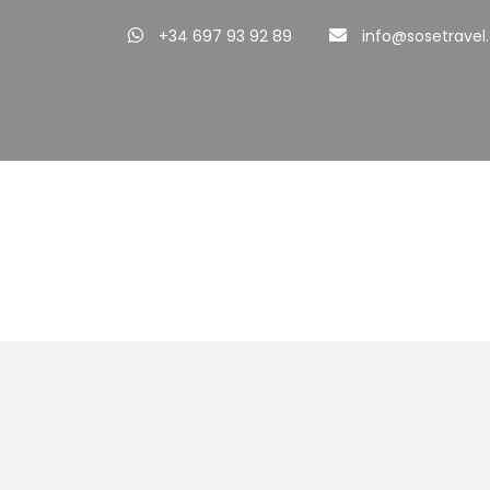
+34 697 93 92 89
info@sosetrave
Destination
América del No