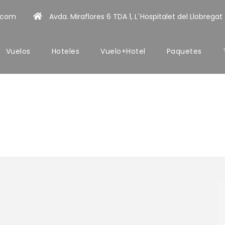
l.com
Avda. Miraflores 6 TDA 1, L`Hospitalet del Llobregat
Vuelos
Hoteles
Vuelo+Hotel
Paquetes
rte