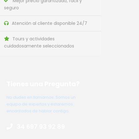
Mejor precio garantizado, fácil y
seguro
Atención al cliente disponible 24/7
Tours y actividades
cuidadosamente seleccionados
Tienes una Pregunta?
No dudes en llamarnos. Somos un
equipo de expertos y estaremos
encantados de hablar contigo.
34 697 93 92 89