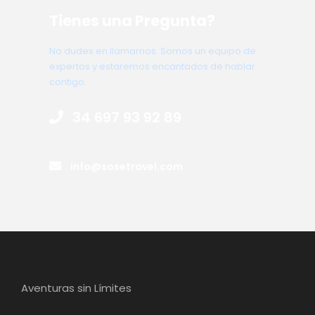
Tienes una Pregunta?
No dudes en llamarnos. Somos un equipo de
expertos y estaremos encantados de hablar
contigo.
34 697 93 92 89
info@sosetravel.com
Aventuras sin Límites